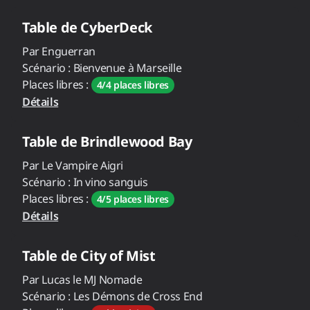
Table de
CyberDeck
Par
Enguerran
Scénario :
Bienvenue à Marseille
Places libres :
4/4 places libres
Détails
Table de
Brindlewood Bay
Par
Le Vampire Aigri
Scénario :
In vino sanguis
Places libres :
4/5 places libres
Détails
Table de
City of Mist
Par
Lucas le MJ Nomade
Scénario :
Les Démons de Cross End