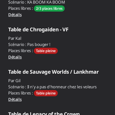
Scénario :
KA BOOM KA BOOM
Places libres :
2/3 places libres
Détails
Table de
Chrogaiden - VF
Par
Kal
Scénario :
Pas bouger !
Places libres :
Table pleine
Détails
Table de
Sauvage Worlds / Lankhmar
Par
Gil
Scénario :
Il n'y a pas d'honneur chez les voleurs
Places libres :
Table pleine
Détails
Table de
Legacy of the Crown