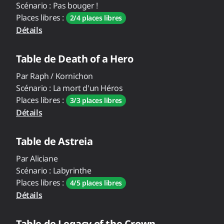
Scénario :
Pas bouger !
Places libres :
2/4 places libres
Détails
Table de
Death of a Hero
Par
Raph / Kornichon
Scénario :
La mort d'un Héros
Places libres :
3/3 places libres
Détails
Table de
Astreia
Par
Aliciane
Scénario :
Labyrinthe
Places libres :
4/5 places libres
Détails
Table de
Legacy of the Crown