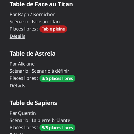
Table de
Face au Titan
Par
Raph / Kornichon
Scénario :
Face au Titan
Places libres :
Table pleine
Détails
Table de
Astreia
Par
Aliciane
Scénario :
Scénario à définir
Places libres :
3/5 places libres
Détails
Table de
Sapiens
Par
Quentin
Scénario :
La pierre brûlante
Places libres :
5/5 places libres