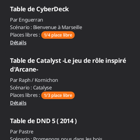
Table de
CyberDeck
Par
Enguerran
Scénario :
Bienvenue à Marseille
Places libres :
1/4 place libre
Détails
Table de
Catalyst -Le jeu de rôle inspiré
d'Arcane-
Par
Raph / Kornichon
Scénario :
Catalyse
Places libres :
1/3 place libre
Détails
Table de
DND 5 ( 2014 )
Par
Pastre
Scénario :
Promenons nous dans les bois